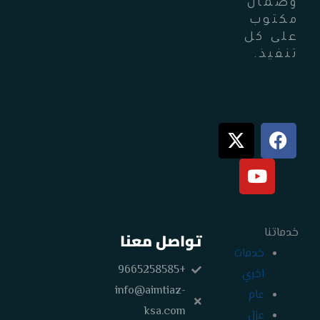
وضمان
مكتوب
على كل
تنفيذ.
X
Y
F
-
o
a
t
u
c
w
t
e
i
u
b
t
b
o
o
خدماتنا
e
t
تواصل معنا
e
k
خدمات
r
+9665258585
اخري
info@aimtiaz-
عام
ksa.com
عزل