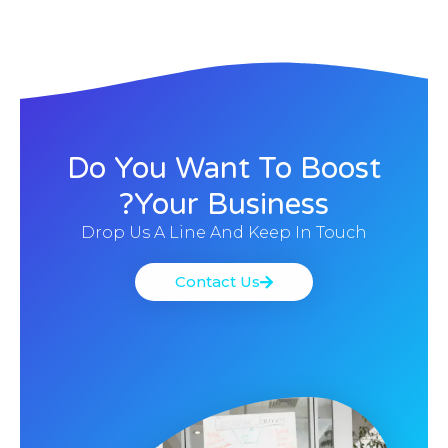
Do You Want To Boost
Your Business?
Drop Us A Line And Keep In Touch
Contact Us