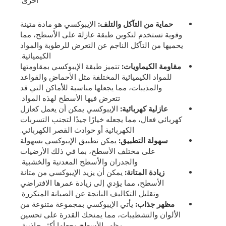
أخرى:
حماية من التآكل والتلف:
الإيبوكسي هو مادة متينة
وقوية تستخدم لتكوين طبقة عازلة على الأسطح، مما
يحميها من التآكل الناجم عن التعرض للرطوبة والمواد
الكيميائية.
مقاومة الكيماويات:
تتميز طبقة الإيبوكسي بمقاومتها
للمواد الكيميائية المختلفة مثل الأحماض والقواعد
والمذيبات، مما يجعلها مناسبة للأماكن التي قد
تتعرض فيها الأسطح لهذه المواد.
عازلية كهربائية:
الإيبوكسي يمكن أن يعمل كعازل
كهربائي فعال، مما يجعله خيارًا جيدًا لتجنب التسربات
الكهربائية أو حوادث القصر الكهربائي.
سهولة التطبيق:
يمكن تطبيق الإيبوكسي بسهولة
على مختلف الأسطح، بما في ذلك الأرضيات
والجدران والأسطح المعدنية والخشبية.
زيادة المتانة:
يمكن أن يزيد الإيبوكسي من متانة
الأسطح، مما يؤدي إلى زيادة عمرها الافتراضي
وتقليل التكاليف الناتجة عن الصيانة المتكررة.
مظهر جذاب:
يأتي الإيبوكسي بمجموعة متنوعة من
الألوان والتشطيبات، مما يمنحك القدرة على تحسين
مظهر الأسطح وجعلها أكثر جاذبية.