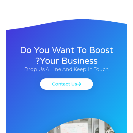
Do You Want To Boost
Your Business?
Drop Us A Line And Keep In Touch
Contact Us