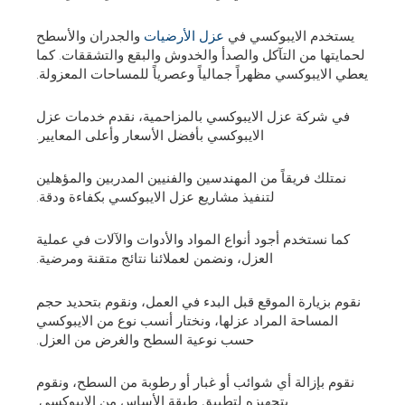
يستخدم الايبوكسي في
عزل الأرضيات
والجدران والأسطح
لحمايتها من التآكل والصدأ والخدوش والبقع والتشققات. كما
يعطي الايبوكسي مظهراً جمالياً وعصرياً للمساحات المعزولة.
في شركة عزل الايبوكسي بالمزاحمية، نقدم خدمات عزل
الايبوكسي بأفضل الأسعار وأعلى المعايير.
نمتلك فريقاً من المهندسين والفنيين المدربين والمؤهلين
لتنفيذ مشاريع عزل الايبوكسي بكفاءة ودقة.
كما نستخدم أجود أنواع المواد والأدوات والآلات في عملية
العزل، ونضمن لعملائنا نتائج متقنة ومرضية.
نقوم بزيارة الموقع قبل البدء في العمل، ونقوم بتحديد حجم
المساحة المراد عزلها، ونختار أنسب نوع من الايبوكسي
حسب نوعية السطح والغرض من العزل.
نقوم بإزالة أي شوائب أو غبار أو رطوبة من السطح، ونقوم
بتجهيزه لتطبيق طبقة الأساس من الايبوكسي.