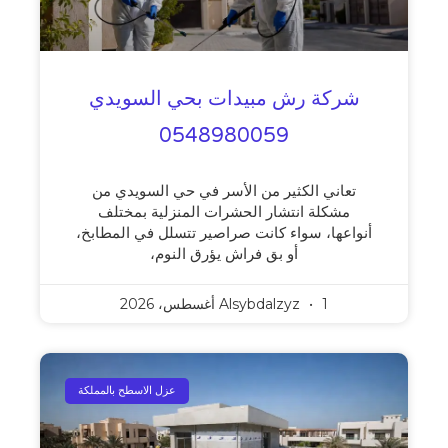
شركة رش مبيدات بحي السويدي
0548980059
تعاني الكثير من الأسر في حي السويدي من
مشكلة انتشار الحشرات المنزلية بمختلف
أنواعها، سواء كانت صراصير تتسلل في المطابخ،
أو بق فراش يؤرق النوم،
1 أغسطس، 2026
Alsybdalzyz
عزل الاسطح بالمملكة