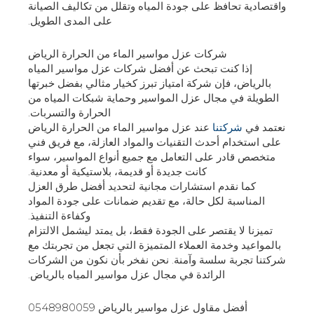
واقتصادية تحافظ على جودة المياه وتقلل من تكاليف الصيانة
على المدى الطويل.
شركات عزل مواسير الماء من الحرارة الرياض
إذا كنت تبحث عن أفضل شركات عزل مواسير المياه
بالرياض، فإن شركة امتياز تبرز كخيار مثالي بفضل خبرتها
الطويلة في مجال عزل المواسير وحماية شبكات المياه من
الحرارة والتسربات.
نعتمد في
شركتنا
عند عزل مواسير الماء من الحرارة الرياض
على استخدام أحدث التقنيات والمواد العازلة، مع فريق فني
متخصص قادر على التعامل مع جميع أنواع المواسير، سواء
كانت جديدة أو قديمة، بلاستيكية أو معدنية.
كما نقدم استشارات مجانية لتحديد أفضل طرق العزل
المناسبة لكل حالة، مع تقديم ضمانات على جودة المواد
وكفاءة التنفيذ.
تميزنا لا يقتصر على الجودة فقط، بل يمتد ليشمل الالتزام
بالمواعيد وخدمة العملاء المتميزة التي تجعل من تجربتك مع
شركتنا تجربة سلسة وآمنة. نحن نفخر بأن نكون من الشركات
الرائدة في مجال عزل مواسير المياه بالرياض.
أفضل مقاول عزل مواسير بالرياض 0548980059