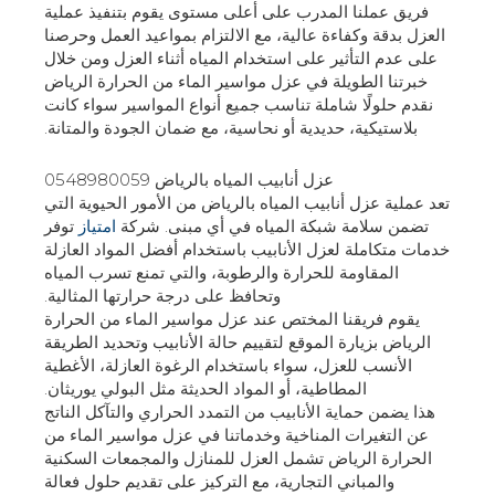
فريق عملنا المدرب على أعلى مستوى يقوم بتنفيذ عملية
العزل بدقة وكفاءة عالية، مع الالتزام بمواعيد العمل وحرصنا
على عدم التأثير على استخدام المياه أثناء العزل ومن خلال
خبرتنا الطويلة في عزل مواسير الماء من الحرارة الرياض
نقدم حلولًا شاملة تناسب جميع أنواع المواسير سواء كانت
بلاستيكية، حديدية أو نحاسية، مع ضمان الجودة والمتانة.
عزل أنابيب المياه بالرياض 0548980059
تعد عملية عزل أنابيب المياه بالرياض من الأمور الحيوية التي
تضمن سلامة شبكة المياه في أي مبنى. شركة
امتياز
توفر
خدمات متكاملة لعزل الأنابيب باستخدام أفضل المواد العازلة
المقاومة للحرارة والرطوبة، والتي تمنع تسرب المياه
وتحافظ على درجة حرارتها المثالية.
يقوم فريقنا المختص عند عزل مواسير الماء من الحرارة
الرياض بزيارة الموقع لتقييم حالة الأنابيب وتحديد الطريقة
الأنسب للعزل، سواء باستخدام الرغوة العازلة، الأغطية
المطاطية، أو المواد الحديثة مثل البولي يوريثان.
هذا يضمن حماية الأنابيب من التمدد الحراري والتآكل الناتج
عن التغيرات المناخية وخدماتنا في عزل مواسير الماء من
الحرارة الرياض تشمل العزل للمنازل والمجمعات السكنية
والمباني التجارية، مع التركيز على تقديم حلول فعالة