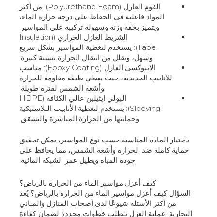
الفوم العازل (Polyurethane Foam): من أكثر
المواد فاعلية في الحفاظ على درجة حرارة الماء،
ويتميز بخفة وزنه وسهولة تركيبه على المواسير.
الشريط العازل الحراري (Insulation
Tape): يستخدم لتغطية المواسير بشكل سريع
وسهل، ويقلل من انتقال الحرارة بنسبة كبيرة.
الايبوكسي العازل (Epoxy Coating): مناسب
للأنابيب الحديدية، حيث يعطي طبقة مقاومة للحرارة
وأشعة الشمس لفترة طويلة.
البولي إيثيلين عالي الكثافة (HDPE
Sleeving): يستخدم لتغطية الأنابيب البلاستيكية
وحمايتها من الحرارة المباشرة والتشقق.
باختيار المادة المناسبة حسب نوع المواسير، يمكن تحقيق
حماية كاملة ضد الحرارة وأشعة الشمس، مما يحافظ على
جودة المياه ويطيل عمر الشبكة المائية.
كيف أعزل مواسير الماء من الحرارة بالرياض؟
السؤال كيف أعزل مواسير الماء من الحرارة بالرياض؟ يُعد
من أكثر الأسئلة شيوعًا لدى أصحاب المنازل والمباني
التجارية. عملية العزل تتطلب خطوات محددة لضمان كفاءة