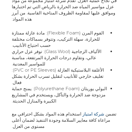
في نجاح عملية العزل. تقدم شركة امتياز مجموعة من مواد
عزل مواسير المياه ضد الحرارة بالرياض التي تم اختبارها
وموافق عليها لمقاومة الظروف المناخية القاسية. من أبرز
هذه المواد:
الفوم المرن (Flexible Foam): مادة عازلة ممتازة
للحرارة، سهلة التركيب، وتتوفر بسماكات مختلفة
حسب احتياج الأنابيب.
الألياف الزجاجية (Glass Wool): توفر عزل حراري
عالي، وتقاوم درجات الحرارة المرتفعة، مناسبة
للمواسير المعدنية.
الأغلفة البلاستيكية العازلة (PVC or PE Sleeves):
تغليف خارجي للأنابيب لتقليل تسرب الحرارة بشكل
فعال.
البولي يوريثان (Polyurethane Foam): يمنح حماية
مزدوجة ضد الحرارة والتآكل، ويستخدم في المشاريع
الكبيرة والمنازل الحديثة.
تضمن
شركة امتياز
استخدام هذه المواد بشكل احترافي مع
مراعاة كافة معايير السلامة وجودة التنفيذ لضمان أعلى
مستوى من العزل.