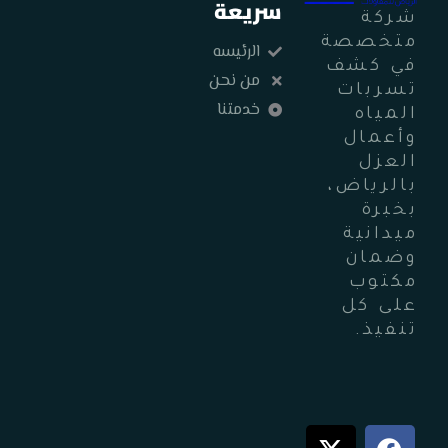
سريعة
شركة
متخصصة
الرئيسه
في كشف
من نحن
تسربات
خدمتنا
المياه
وأعمال
العزل
بالرياض،
بخبرة
ميدانية
وضمان
مكتوب
على كل
تنفيذ.
X
Y
F