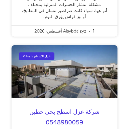
مشكلة انتشار الحشرات المنزلية بمختلف
أنواعها، سواء كانت صراصير تتسلل في المطابخ،
أو بق فراش يؤرق النوم،
1 أغسطس، 2026
Alsybdalzyz
عزل الاسطح بالمملكة
شركة عزل اسطح بحي حطين
0548980059