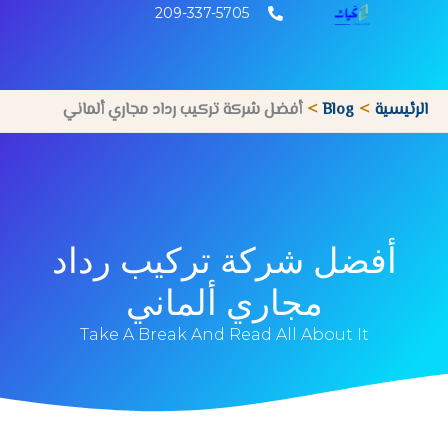
خطي
209-337-5705
لى
لمحتوى
الرئيسية
Blog
أفضل شركة تركيب رداد مجاري ألماني
أفضل شركة تركيب رداد
مجاري ألماني
Take A Break And Read All About It