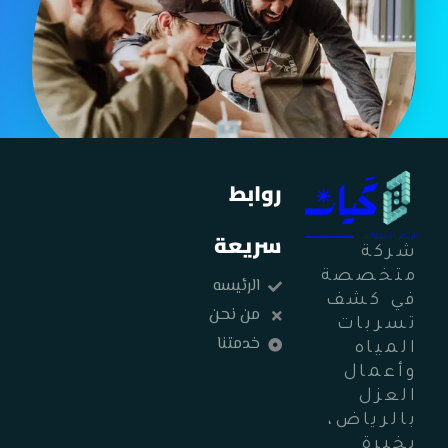
روابط
سريعة
شركة
متخصصة
الرئيسه
في كشف
من نحن
تسربات
خدمتنا
المياه
وأعمال
العزل
بالرياض،
بخبرة