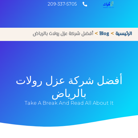
خطي
209-337-5705
لى
لمحتوى
الرئيسية
Blog
أفضل شركة عزل رولات بالرياض
أفضل شركة عزل رولات
بالرياض
Take A Break And Read All About It