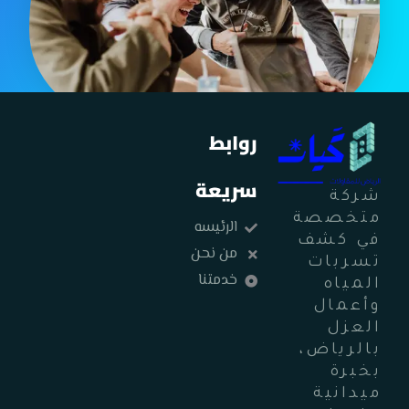
روابط
سريعة
شركة
متخصصة
الرئيسه
في كشف
من نحن
تسربات
خدمتنا
المياه
وأعمال
العزل
بالرياض،
بخبرة
ميدانية