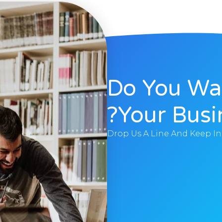
Do You Wa
Your Busi
Drop Us A Line And Keep I