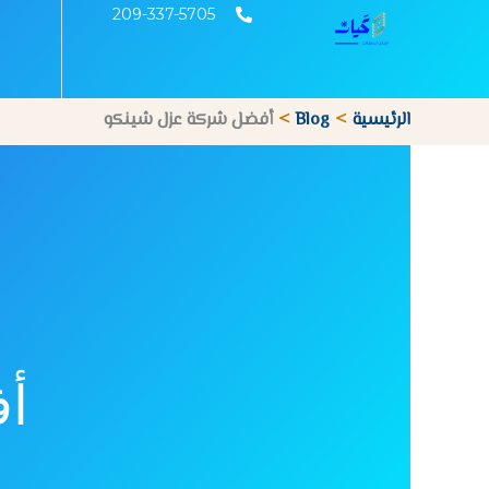
خطي
209-337-5705
لى
لمحتوى
الرئيسية
Blog
أفضل شركة عزل شينكو
أ