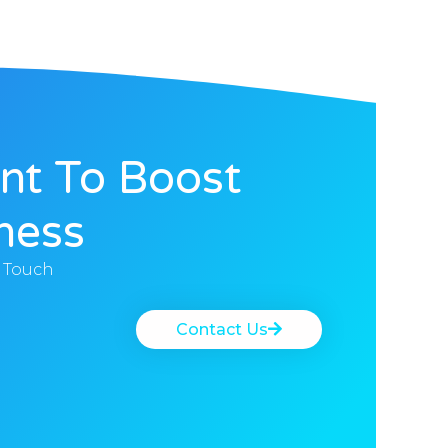
nt To Boost
ness?
n Touch
Contact Us