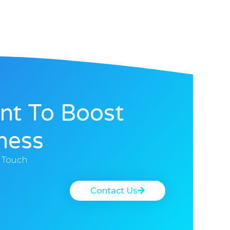
nt To Boost
ness?
n Touch
Contact Us