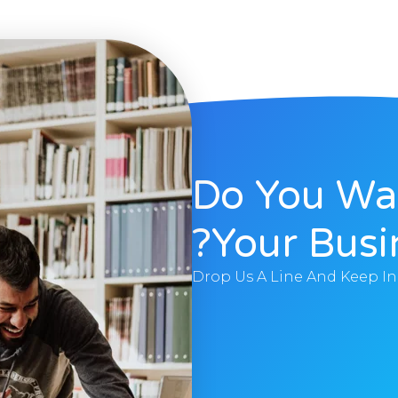
Do You Wa
Your Busi
Drop Us A Line And Keep I