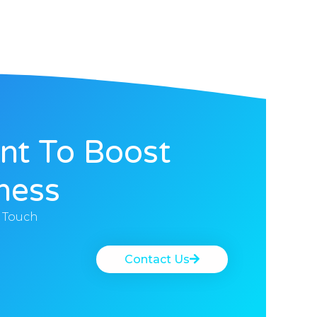
nt To Boost
ness?
n Touch
Contact Us