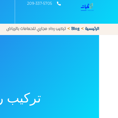
خطي
209-337-5705
لى
لمحتوى
الرئيسية
Blog
تركيب رداد مجاري للحمامات بالرياض
تركيب ر