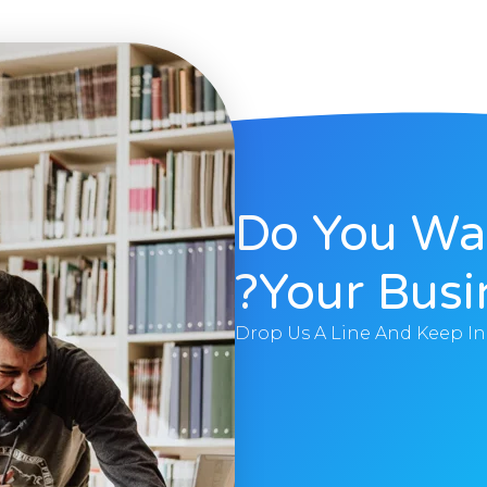
Do You Wa
Your Busi
Drop Us A Line And Keep I