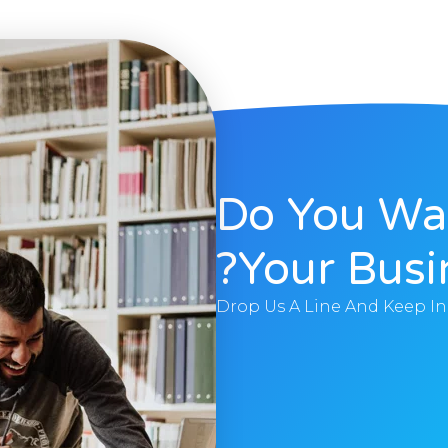
Do You Wa
Your Busi
Drop Us A Line And Keep I