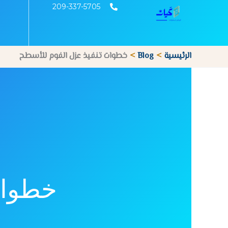
خطي
209-337-5705
لى
لمحتوى
الرئيسية
Blog
خطوات تنفيذ عزل الفوم للأسطح
خطوات