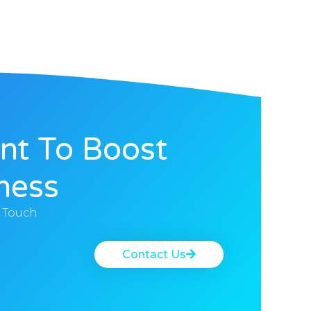
nt To Boost
ness?
n Touch
Contact Us