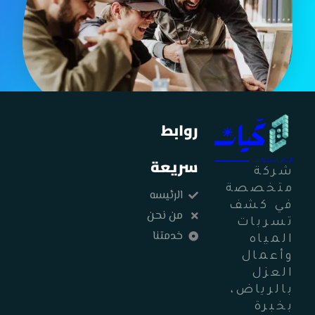
روابط
سريعة
شركة
متخصصة
الرئيسه
في كشف
من نحن
تسربات
خدمتنا
المياه
وأعمال
العزل
بالرياض،
بخبرة