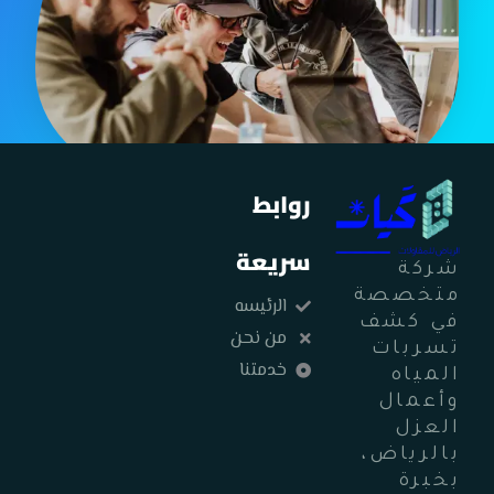
روابط
سريعة
شركة
متخصصة
الرئيسه
في كشف
من نحن
تسربات
خدمتنا
المياه
وأعمال
العزل
بالرياض،
بخبرة