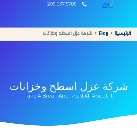
خطي
209-337-5705
لى
لمحتوى
الرئيسية
Blog
شركة عزل اسطح وخزانات
شركة عزل اسطح وخزانات
Take A Break And Read All About It