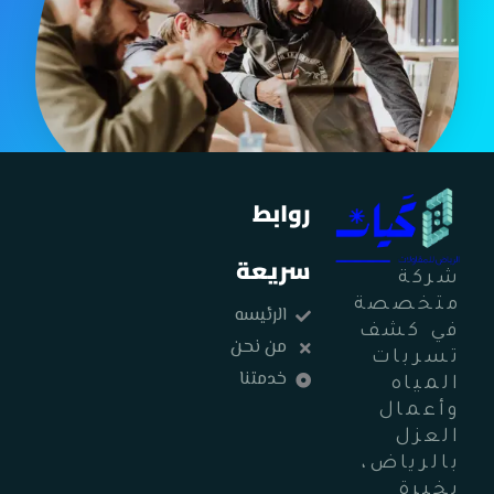
روابط
سريعة
شركة
متخصصة
الرئيسه
في كشف
من نحن
تسربات
خدمتنا
المياه
وأعمال
العزل
بالرياض،
بخبرة