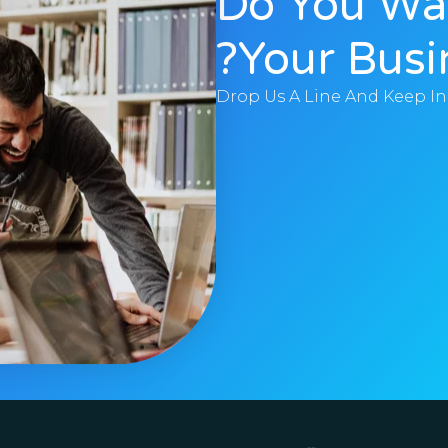
Do You Wa
Your Busi
Drop Us A Line And Keep I