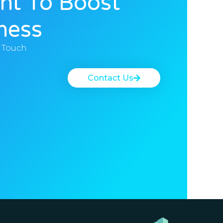
nt To Boost
ness?
n Touch
Contact Us