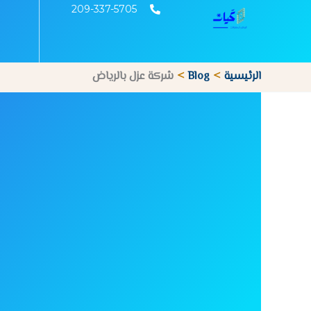
خطي
209-337-5705
لى
لمحتوى
الرئيسية
Blog
شركة عزل بالرياض