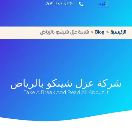
خطي
209-337-5705
لى
لمحتوى
الرئيسية
Blog
شركة عزل شينكو بالرياض
شركة عزل شينكو بالرياض
Take A Break And Read All About It