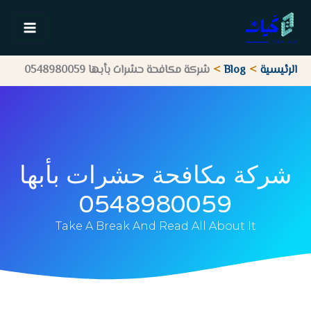
خطي
لى
لمحتوى
الرئيسية
Blog
شركة مكافحة حشرات بأبها 0548980059
شركة مكافحة حشرات بأبها
0548980059
Take A Break And Read All About It