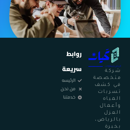
روابط
سريعة
شركة
متخصصة
الرئيسه
في كشف
من نحن
تسربات
خدمتنا
المياه
وأعمال
العزل
بالرياض،
بخبرة