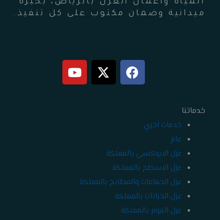
المياه وأعمال العزل بالرياض، بخبرة
ميدانية وضمان مكتوب على كل تنفيذ.
Y
X
F
o
-
a
u
t
c
t
w
e
خدماتنا
b
i
u
b
t
o
خدمات اخري
e
t
o
عام
e
k
عزل الابوكسي بالمملكة
r
عزل الاسطح بالمملكة
عزل الحمامات والمطابخ بالمملكة
عزل الخزانات بالمملكة
عزل الفوم بالمملكة