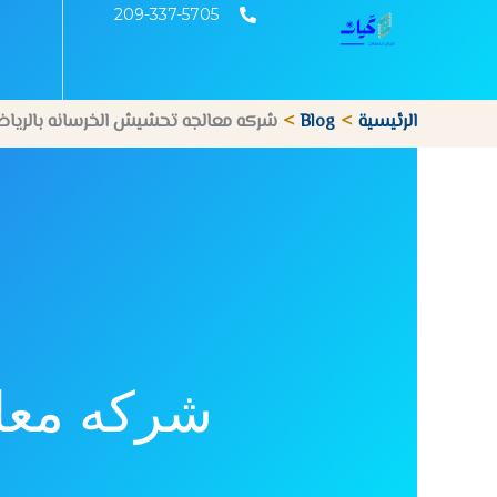
خطي
209-337-5705
لى
لمحتوى
الرئيسية
Blog
شركه معالجه تحشيش الخرسانه بالريا
شركه معا