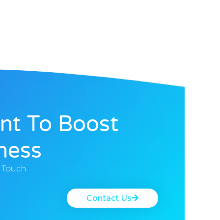
nt To Boost
ness?
n Touch
Contact Us