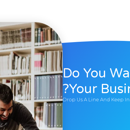
Do You Wa
Your Busi
Drop Us A Line And Keep I