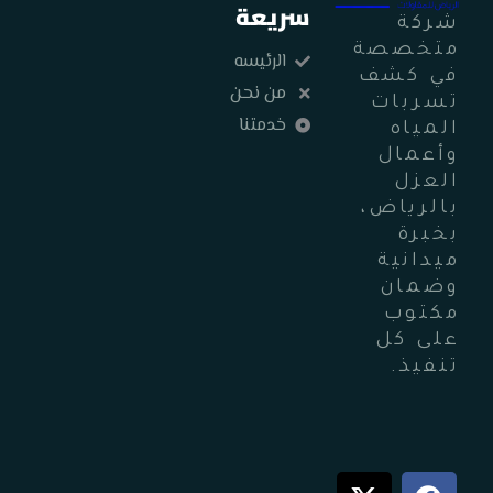
سريعة
شركة
متخصصة
الرئيسه
في كشف
من نحن
تسربات
خدمتنا
المياه
وأعمال
العزل
بالرياض،
بخبرة
ميدانية
وضمان
مكتوب
على كل
تنفيذ.
X
Y
F