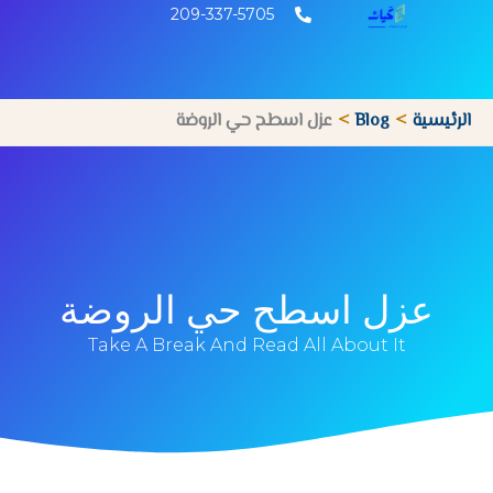
خطي
209-337-5705
لى
لمحتوى
الرئيسية
Blog
عزل اسطح حي الروضة
عزل اسطح حي الروضة
Take A Break And Read All About It