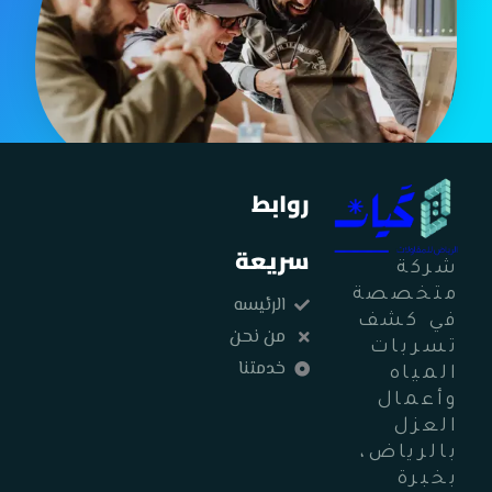
روابط
سريعة
شركة
متخصصة
الرئيسه
في كشف
من نحن
تسربات
خدمتنا
المياه
وأعمال
العزل
بالرياض،
بخبرة