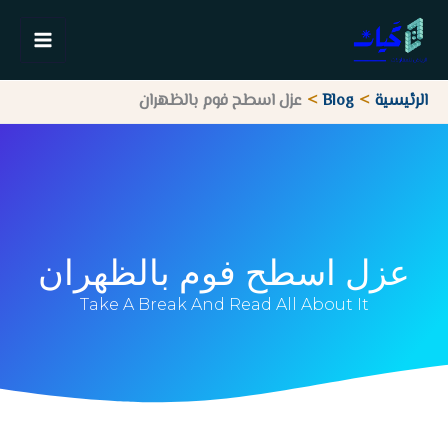
خطي
لى
لمحتوى
الرئيسية
Blog
عزل اسطح فوم بالظهران
عزل اسطح فوم بالظهران
Take A Break And Read All About It