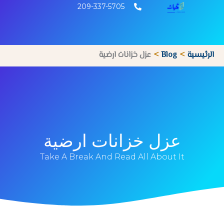
خطي
209-337-5705
لى
لمحتوى
الرئيسية
Blog
عزل خزانات ارضية
عزل خزانات ارضية
Take A Break And Read All About It