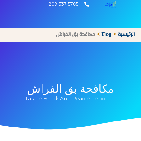
خطي
209-337-5705
لى
لمحتوى
الرئيسية
Blog
مكافحة بق الفراش
مكافحة بق الفراش
Take A Break And Read All About It