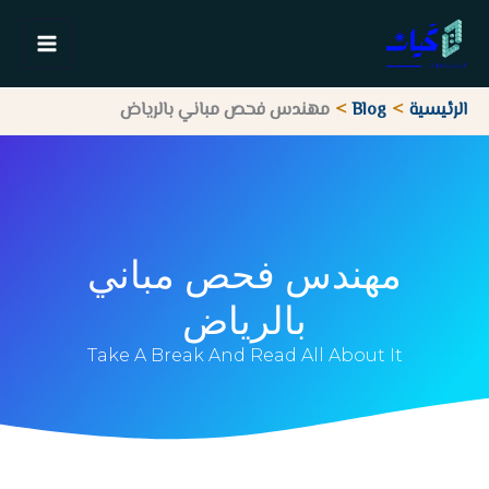
خطي
لى
لمحتوى
الرئيسية
Blog
مهندس فحص مباني بالرياض
مهندس فحص مباني
بالرياض
Take A Break And Read All About It