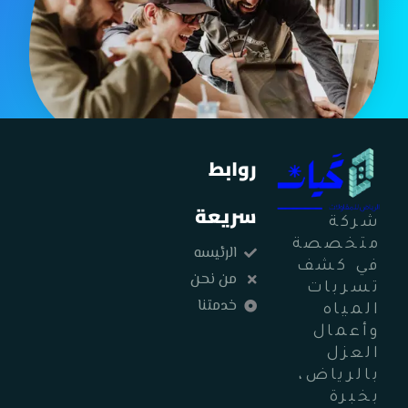
روابط
سريعة
شركة
متخصصة
الرئيسه
في كشف
من نحن
تسربات
خدمتنا
المياه
وأعمال
العزل
بالرياض،
بخبرة